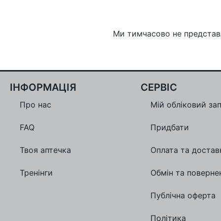
Ми тимчасово не представ
ІНФОРМАЦІЯ
СЕРВІС
Про нас
Мій обліковий за
FAQ
Придбати
Твоя аптечка
Оплата та достав
Тренінги
Обмін та поверне
Публічна оферта
Політика