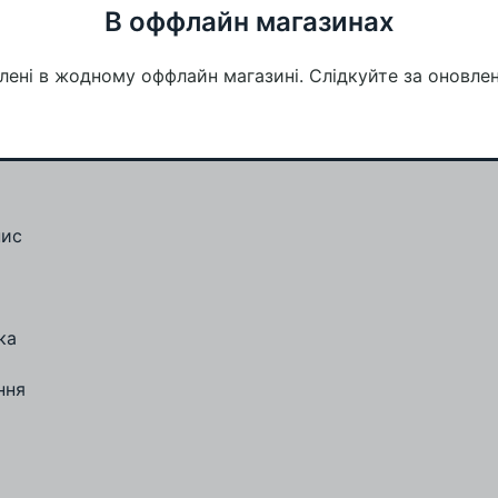
В оффлайн магазинах
лені в жодному оффлайн магазині. Слідкуйте за оновле
пис
ка
ння