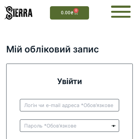
Перейти
до
0
Cart
0.00
₴
вмісту
Мій обліковий запис
Увійти