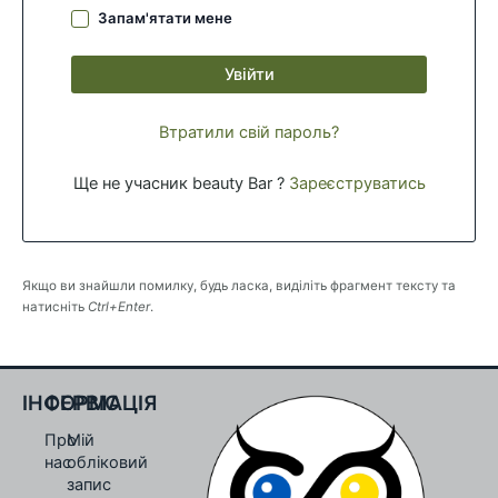
Запам'ятати мене
Увійти
Втратили свій пароль?
Ще не учасник beauty Bar ?
Зареєструватись
Якщо ви знайшли помилку, будь ласка, виділіть фрагмент тексту та
натисніть
Ctrl+Enter
.
ІНФОРМАЦІЯ
СЕРВІС
Про
Мій
нас
обліковий
запис