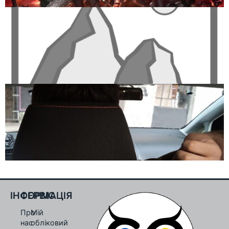
ІНФОРМАЦІЯ
СЕРВІС
Про
Мій
нас
обліковий