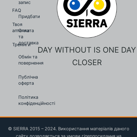
запис
FAQ
Придбати
Твоя
аптечка
Оплата
та
доставка
Тренінги
DAY WITHOUT IS ONE DAY
Обмін та
CLOSER
повернення
Публічна
оферта
Політика
конфіденційності
© SIERRA 2015 – 2024. Використання матеріалів даного
сайту дозволяється за умови гіперпосилання на