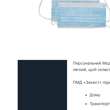
Персональний Моду
Опис
легкий, щоб скласт
Додаткова інформація
ПМД «Захист» підх
Відгуки (0)
Дому
Транспорт