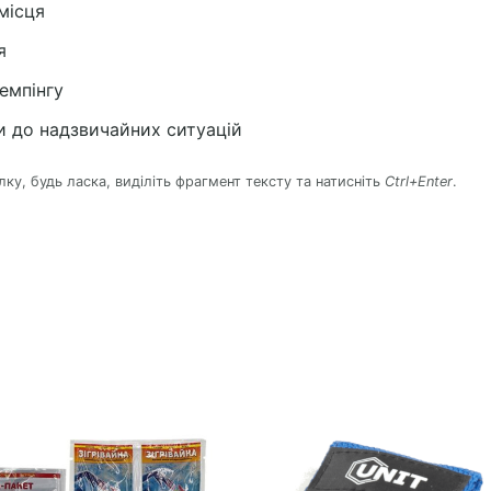
місця
я
емпінгу
и до надзвичайних ситуацій
у, будь ласка, виділіть фрагмент тексту та натисніть
Ctrl+Enter
.