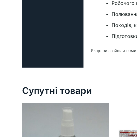
Робочого 
Полюванн
Походів, к
Підготовк
Якщо ви знайшли помилк
Супутні товари