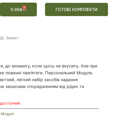
0
Cart
0.00
₴
ГОТОВІ КОМПЛЕКТИ
Д: Захист
я, до моменту, коли щось не вкусить. Але при
ви повинні пам’ятати. Персональний Модуль
актний, легкий набір засобів надання
ни захисним спорядженням від рідин та
недоступний.
,
Модулі