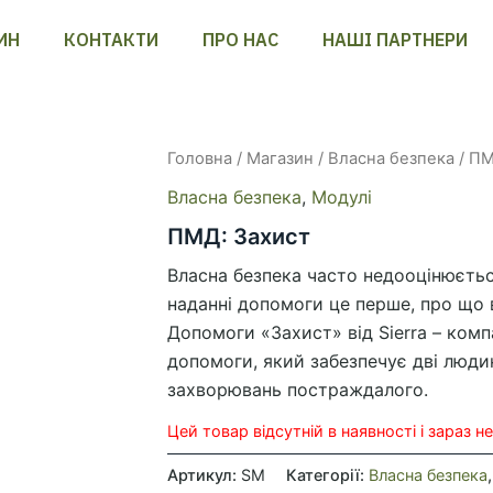
ИН
КОНТАКТИ
ПРО НАС
НАШІ ПАРТНЕРИ
Головна
/
Магазин
/
Власна безпека
/ ПМ
Власна безпека
,
Модулі
ПМД: Захист
Власна безпека часто недооцінюєтьс
наданні допомоги це перше, про що 
Допомоги «Захист» від Sierra – комп
допомоги, який забезпечує дві люди
захворювань постраждалого.
Цей товар відсутній в наявності і зараз 
Артикул:
SM
Категорії:
Власна безпека